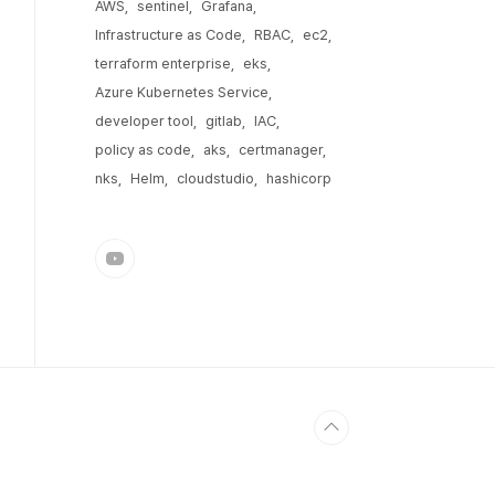
AWS
sentinel
Grafana
Infrastructure as Code
RBAC
ec2
terraform enterprise
eks
Azure Kubernetes Service
developer tool
gitlab
IAC
policy as code
aks
certmanager
nks
Helm
cloudstudio
hashicorp