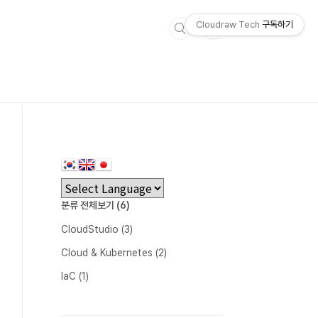
Cloudraw Tech
구독하기
분류 전체보기
(6)
CloudStudio
(3)
Cloud & Kubernetes
(2)
IaC
(1)